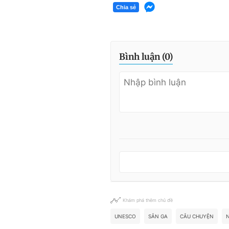
Chia sẻ
Bình luận (
0
)
Khám phá thêm chủ đề
UNESCO
SÂN GA
CÂU CHUYỆN