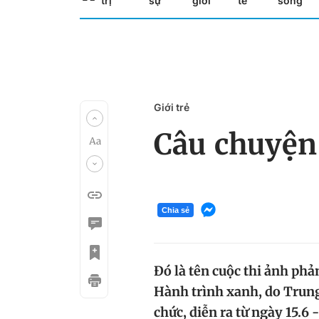
trị
sự
giới
tế
sống
Giới trẻ
Câu chuyện
Chia sẻ
Đó là tên cuộc thi ảnh phả
Hành trình xanh, do Trung
chức, diễn ra từ ngày 15.6 - 