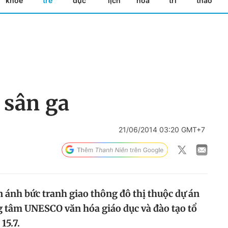
khỏe
trẻ
dục
lịch
hóa
trí
thao
 sân ga
21/06/2014 03:20 GMT+7
n ánh bức tranh giao thông đô thị thuộc dự án
 tâm UNESCO văn hóa giáo dục và đào tạo tổ
15.7.